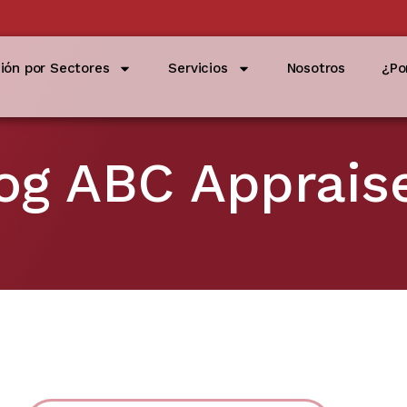
ción por Sectores
Servicios
Nosotros
¿Po
og ABC Apprais