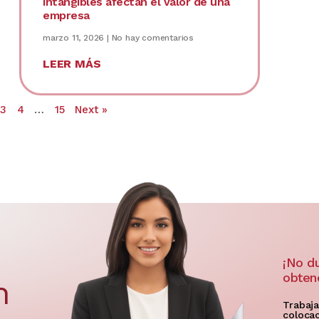
intangibles afectan el valor de una
empresa
marzo 11, 2026
No hay comentarios
LEER MÁS
3
4
…
15
Next »
¡No d
obten
n
Trabaja
colocac