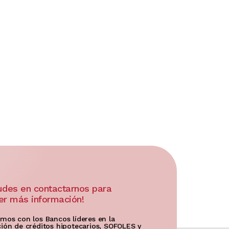
udes en contactarnos para
er más información!
mos con los Bancos líderes en la
ión de créditos hipotecarios, SOFOLES y