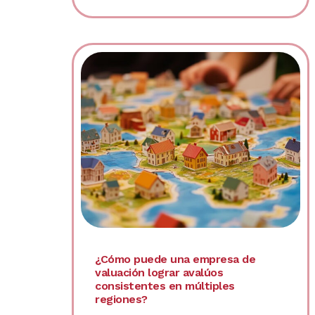
¿Cómo puede una empresa de
valuación lograr avalúos
consistentes en múltiples
regiones?