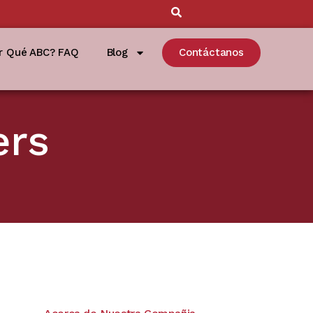
r Qué ABC? FAQ
Blog
Contáctanos
ers