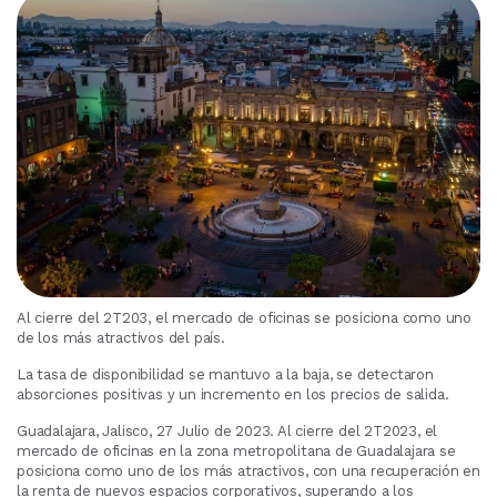
Al cierre del 2T203, el mercado de oficinas se posiciona como uno
de los más atractivos del país.
La tasa de disponibilidad se mantuvo a la baja, se detectaron
absorciones positivas y un incremento en los precios de salida.
Guadalajara, Jalisco, 27 Julio de 2023. Al cierre del 2T2023, el
mercado de oficinas en la zona metropolitana de Guadalajara se
posiciona como uno de los más atractivos, con una recuperación en
la renta de nuevos espacios corporativos, superando a los