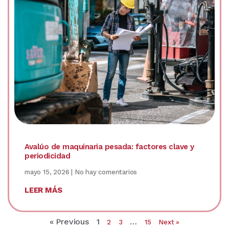
Avalúo de maquinaria pesada: factores clave y
periodicidad
mayo 15, 2026
No hay comentarios
LEER MÁS
« Previous
1
…
2
3
15
Next »