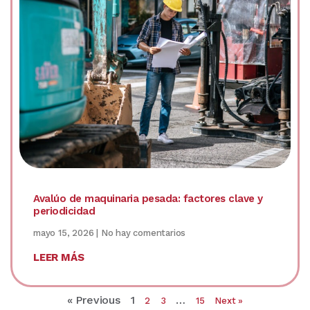
Avalúo de maquinaria pesada: factores clave y
periodicidad
mayo 15, 2026
No hay comentarios
LEER MÁS
« Previous
1
…
2
3
15
Next »