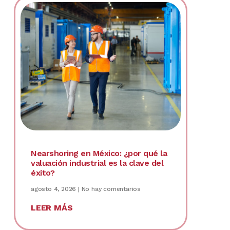
Nearshoring en México: ¿por qué la
valuación industrial es la clave del
éxito?
agosto 4, 2026
No hay comentarios
LEER MÁS