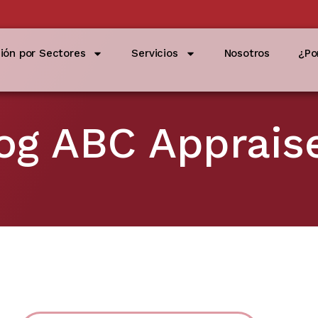
ción por Sectores
Servicios
Nosotros
¿Po
og ABC Apprais