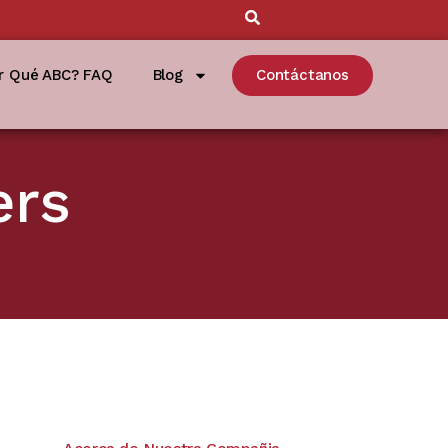
r Qué ABC? FAQ
Blog
Contáctanos
ers