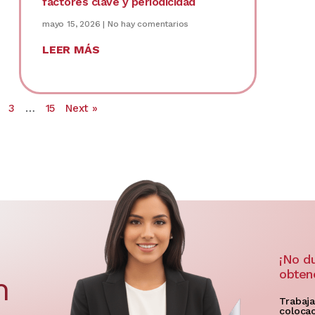
factores clave y periodicidad
mayo 15, 2026
No hay comentarios
LEER MÁS
3
…
15
Next »
¡No d
obten
n
Trabaja
colocac