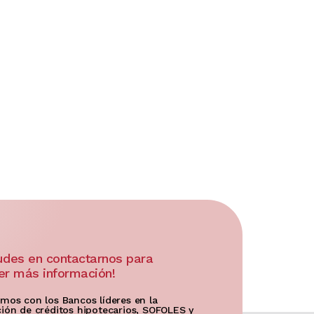
udes en contactarnos para
er más información!
mos con los Bancos líderes en la
ión de créditos hipotecarios, SOFOLES y